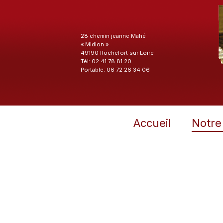
28 chemin jeanne Mahé
« Midion »
49190 Rochefort sur Loire
Tél: 02 41 78 81 20
Portable: 06 72 26 34 06
Accueil
Notre