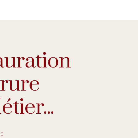
auration
orure
tier...
: