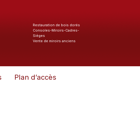
Restauration de bois dorés
Consoles-Miroirs-Cadres-
Sièges
Vente de miroirs anciens
s
Plan d’accès